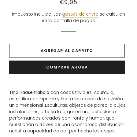
Precio
Precio
€9,95
habitual
de
venta
Impuesto incluido. Los
gastos de envío
se calculan
en la pantalla de pagos.
AGREGAR AL CARRITO
COMPRAR AHORA
Tina Haase trabaja
con cosas triviales. Acumula,
estratifica, comprime y libera las cosas de su visión
unidimensional. Esculturas, objetos de pared, dibujos,
instalaciones, arte en la arquitectura, películas o
performances creados con ironía y humor, que
cuestionan a través de una asombrosa distribución
nuestra capacidad de dar por hecho las cosas.