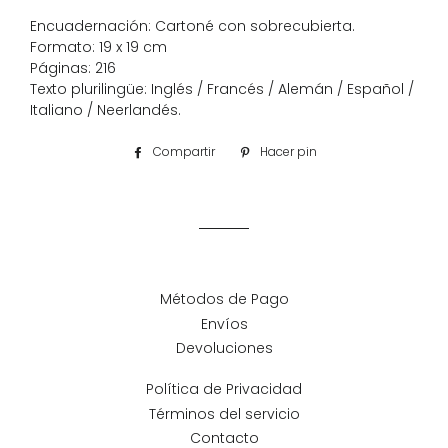
Encuadernación: Cartoné con sobrecubierta.
Formato: 19 x 19 cm
Páginas: 216
Texto plurilingüe: Inglés / Francés / Alemán / Español /
Italiano / Neerlandés.
Compartir
Compartir
Hacer pin
Pinear
en
en
Facebook
Pinterest
Métodos de Pago
Envíos
Devoluciones
Política de Privacidad
Términos del servicio
Contacto