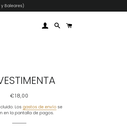
 y Baleares)
INICIAR SESIÓN
BUSCAR
CARRITO
 VESTIMENTA
Precio
Precio
€18,00
habitual
de
venta
cluido. Los
gastos de envío
se
n en la pantalla de pagos.