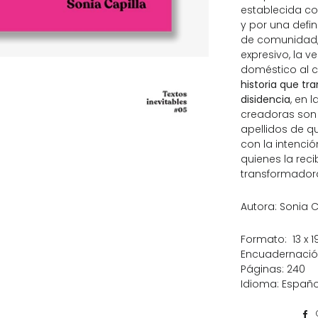
establecida co
y por una defin
de comunidad,
expresivo, la v
doméstico al 
historia que tr
disidencia
, en 
creadoras son
apellidos de q
con la intenció
quienes la re
transformador
Autora: Sonia C
Formato: ‎ 13 x 
Encuadernación
Páginas: 240
Idioma: Españo