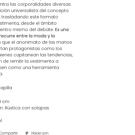
ntra las corporalidades diversas
ición universalista del concepto
 trasladando este formato
estimenta, desde el ámbito
centro mismo del debate.
Es una
anscurre entre la moda y la
la que el anonimato de las manos
 tan protagonistas como los
uienes capitanean las tendencias,
n de remitir la vestimenta a
ciben como una herramienta
a.
apilla
19 cm
: Rústica con solapas
l
Compartir
Compartir
Hacer pin
Pinear