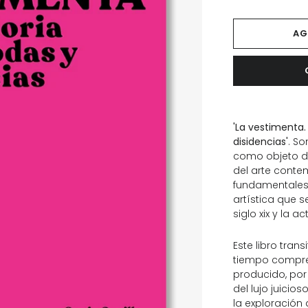
AG
'La vestimenta.
disidencias'
. S
como objeto de
del arte conte
fundamentales
artística que s
siglo xix y la a
Este libro trans
tiempo compren
producido, por 
del lujo juicio
la exploración 