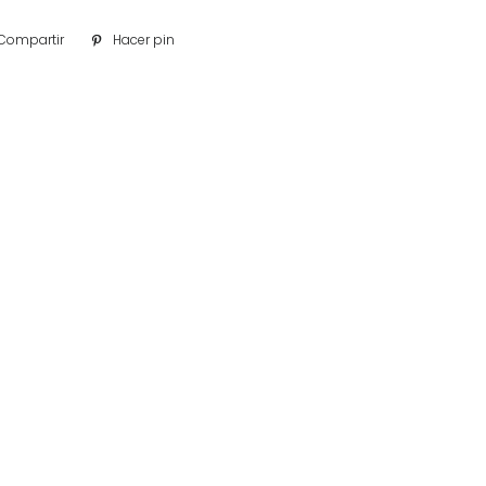
Compartir
Compartir
Hacer pin
Pinear
en
en
Facebook
Pinterest