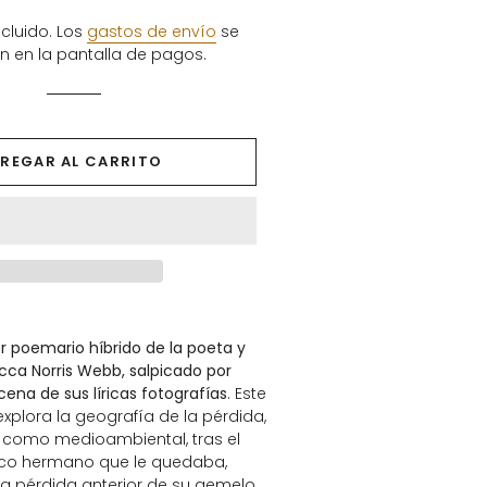
habitual
de
venta
cluido. Los
gastos de envío
se
n en la pantalla de pagos.
REGAR AL CARRITO
er poemario híbrido de la poeta y
cca Norris Webb, salpicado por
na de sus líricas fotografías
. Este
explora la geografía de la pérdida,
 como medioambiental, tras el
nico hermano que le quedaba,
a pérdida anterior de su gemelo