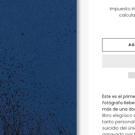
Impuesto in
calcula
AG
Éste es el prim
fotógrafa Rebe
más de una doce
libro elegíaco 
tanto personal
suicidio del ú
agravado por l