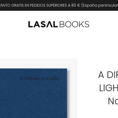
NVÍO GRATIS EN PEDIDOS SUPERIORES A 80 € (España peninsular
A DI
LIG
N