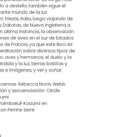
llo a destello, también sigue el
ante mundo de la luz
rieste, Italia, luego viajando de
 Dakotas, de Nueva Inglaterra a
en última instancia, la observación
ones de aves en el sur de Estados
te de Francia, ya que este libro es
ditación sobre diversos tipos de
 aves y hermanos, el duelo y la
rdida y la luz, tierras baldías y
as e imágenes, y ver y soñar.
 poemas: Rebecca Norris Webb
ión y secuenciación: Cécile
zumi
 Poimbœuf-Koizumi en
on Perrine Serre
s