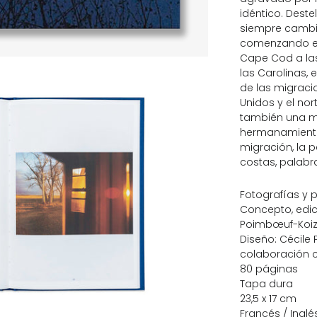
idéntico. Deste
siempre cambi
comenzando en T
Cape Cod a las
las Carolinas, 
de las migraci
Unidos y el nor
también una me
hermanamiento:
migración, la pé
costas, palabr
Fotografías y
Concepto, edic
Poimbœuf-Koi
Diseño: Cécile
colaboración c
80 páginas
Tapa dura
23,5 x 17 cm
Francés / Inglé