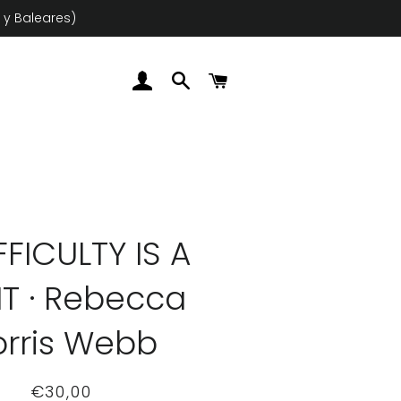
 y Baleares)
INICIAR SESIÓN
BUSCAR
CARRITO
FFICULTY IS A
HT · Rebecca
orris Webb
Precio
Precio
€30,00